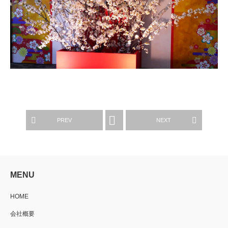
WORKS
PREV
NEXT
MENU
HOME
会社概要